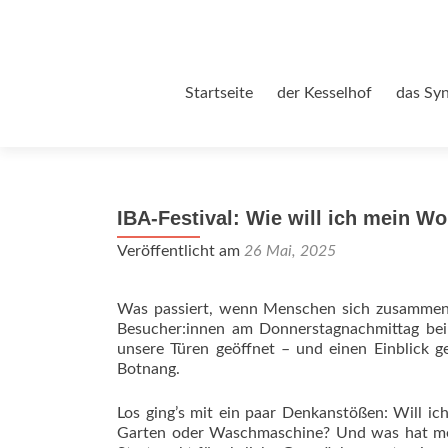
Zum
Startseite
der Kesselhof
das Sy
Inhalt
springen
IBA-Festival: Wie will ich mein W
Veröffentlicht am
26 Mai, 2025
Was passiert, wenn Menschen sich zusamment
Besucher:innen am Donnerstagnachmittag bei u
unsere Türen geöffnet – und einen Einblick g
Botnang.
Los ging’s mit ein paar Denkanstößen: Will ic
Garten oder Waschmaschine? Und was hat mei