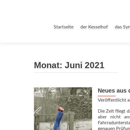
Zum
Startseite
der Kesselhof
das Sy
Inhalt
springen
Monat:
Juni 2021
Neues aus 
Veröffentlicht
Die Zeit fliegt
aber nicht an
Fahrradunters
genauen Prüfung