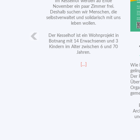
Im Kesselhof werden ab Ende
November ein paar Zimmer frei.
Deshalb suchen wir Menschen, die
selbstverwaltet und solidarisch mit uns
leben wollen.
Der Kesselhof ist ein Wohnprojekt in
Botnang mit 14 Erwachsenen und 3
Kindern im Alter zwischen 6 und 70
Jahren.
Read
[…]
Wie 
more
geli
about
Der 
Wir
Über
suchen
Orga
neue
geme
Mitbewohner*innen
im
Kesselhof
Arc
un