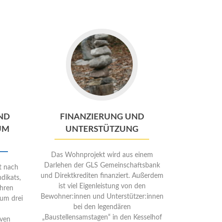
Go
to
entum
Finanzierung
und
Unterstützung
ND
FINANZIERUNG UND
UM
UNTERSTÜTZUNG
Das Wohnprojekt wird aus einem
Darlehen der GLS Gemeinschaftsbank
t nach
und Direktkrediten finanziert. Außerdem
dikats,
ist viel Eigenleistung von den
ahren
Bewohner:innen und Unterstützer:innen
 um drei
bei den legendären
„Baustellensamstagen“ in den Kesselhof
iven