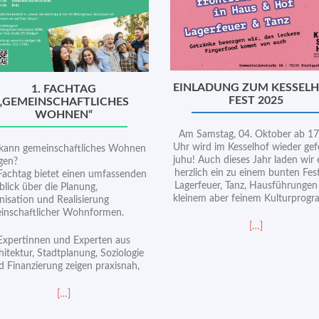
EINLADUNG ZUM KESSELH
1. FACHTAG
FEST 2025
„GEMEINSCHAFTLICHES
WOHNEN“
Am Samstag, 04. Oktober ab 17
Uhr wird im Kesselhof wieder gefe
kann gemeinschaftliches Wohnen
juhu! Auch dieses Jahr laden wir
ngen?
herzlich ein zu einem bunten Fes
Fachtag bietet einen umfassenden
Lagerfeuer, Tanz, Hausführungen
blick über die Planung,
kleinem aber feinem Kulturprog
nisation und Realisierung
inschaftlicher Wohnformen.
Read
[…]
more
Expertinnen und Experten aus
about
hitektur, Stadtplanung, Soziologie
Einladung
d Finanzierung zeigen praxisnah,
zum
Kesselhof-
Read
[…]
Fest
more
2025
about