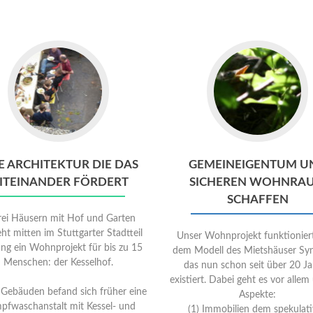
Go
to
Gemeineig
und
sicheren
Wohnraum
schaffen
E ARCHITEKTUR DIE DAS
GEMEINEIGENTUM U
ITEINANDER FÖRDERT
SICHEREN WOHNRA
SCHAFFEN
rei Häusern mit Hof und Garten
ht mitten im Stuttgarter Stadtteil
Unser Wohnprojekt funktionier
ng ein Wohnprojekt für bis zu 15
dem Modell des Mietshäuser Syn
Menschen: der Kesselhof.
das nun schon seit über 20 J
existiert. Dabei geht es vor allem
 Gebäuden befand sich früher eine
Aspekte:
fwaschanstalt mit Kessel- und
(1) Immobilien dem spekulat