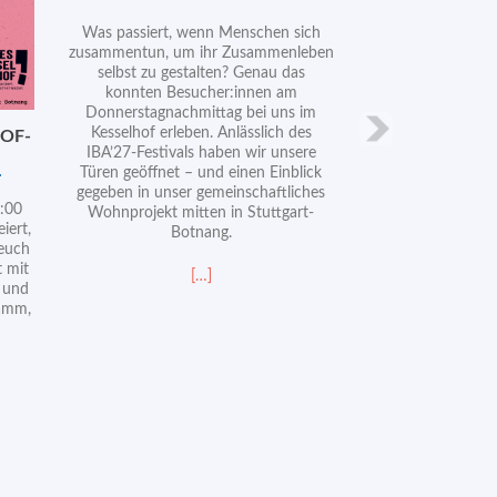
Was passiert, wenn Menschen sich
zusammentun, um ihr Zusammenleben
selbst zu gestalten? Genau das
konnten Besucher:innen am
Donnerstagnachmittag bei uns im
Kesselhof erleben. Anlässlich des
OF-
IBA’27-Festivals haben wir unsere
Türen geöffnet – und einen Einblick
gegeben in unser gemeinschaftliches
:00
Wohnprojekt mitten in Stuttgart-
iert,
Botnang.
 euch
t mit
Read
[…]
 und
more
ramm,
about
IBA-
Festival:
Wie
will
ich
mein
Wohnen
leben?