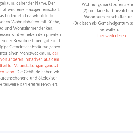
gelraum, daher der Name. Der
Wohnungsmarkt zu entzieh
lhof wird eine Hausgemeinschaft.
(2) um dauerhaft bezahlbar
as bedeutet, dass wir nicht in
Wohnraum zu schaffen un
ischen Wohneinheiten mit Küche,
(3) diesen als Gemeineigentum se
ad und Wohnzimmer denken.
verwalten.
dessen wird es neben den privaten
… hier weiterlesen
en der BewohnerInnen gute und
ügige Gemeinschaftsräume geben,
nter einen Mehrzweckraum,
der
von anderen Initiativen aus dem
tteil für Veranstaltungen genutzt
en kann
. Die Gebäude haben wir
ourcenschonend und ökologisch,
e teilweise barrierefrei renoviert.