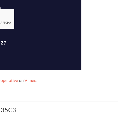
operative
on
Vimeo
.
m 35C3