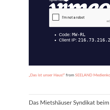
„Das ist unser Haus!“
from
SEELAND Medienko
Das Mietshäuser Syndikat bei