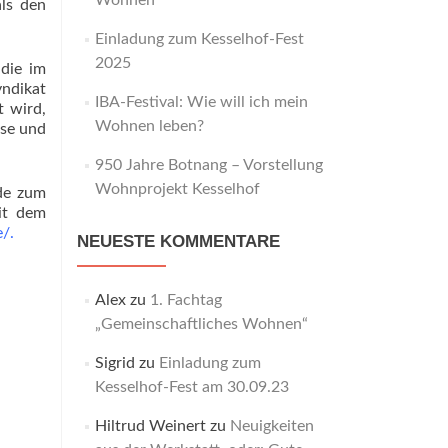
Wohnen“
ls den
Einladung zum Kesselhof-Fest
2025
 die im
ndikat
IBA-Festival: Wie will ich mein
t wird,
Wohnen leben?
ise und
950 Jahre Botnang – Vorstellung
Wohnprojekt Kesselhof
rde zum
mit dem
e/
.
NEUESTE KOMMENTARE
Alex
zu
1. Fachtag
„Gemeinschaftliches Wohnen“
Sigrid
zu
Einladung zum
Kesselhof-Fest am 30.09.23
Hiltrud Weinert
zu
Neuigkeiten