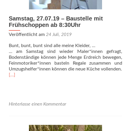
Samstag, 27.07.19 – Baustelle mit
Frühschoppen ab 8:30Uhr
Veröffentlicht am
24 Juli, 2019
Bunt, bunt, bunt sind alle meine Kleider, …
… am Samstag sind wieder Maler*innen gefragt,
Bodenständige können jede Menge Erdreich bewegen,
Feinmotoriker*innen basteln Regale zusammen und
Umzugshelfer*innen können die neue Küche vollenden.
Read
[…]
more
about
Samstag,
27.07.19
–
Hinterlasse einen Kommentar
Baustelle
mit
Frühschoppen
ab