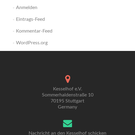
Anmelden
Eintrags-Feed
Kommentar-Feed
WordPress.org
Kesselhof e.V.
Sommerhaldenstraße 10
70195 Stuttgart
Germany
Nachricht an den Kesselhof schicken