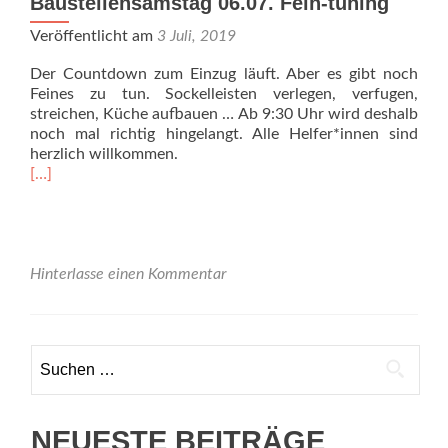
Baustellensamstag 06.07. Fein-tuning
Veröffentlicht am
3 Juli, 2019
Der Countdown zum Einzug läuft. Aber es gibt noch
Feines zu tun. Sockelleisten verlegen, verfugen,
streichen, Küche aufbauen … Ab 9:30 Uhr wird deshalb
noch mal richtig hingelangt. Alle Helfer*innen sind
herzlich willkommen.
Read
[…]
more
about
Baustellensamstag
06.07.
Fein-
Hinterlasse einen Kommentar
tuning
Suchen
nach:
NEUESTE BEITRÄGE