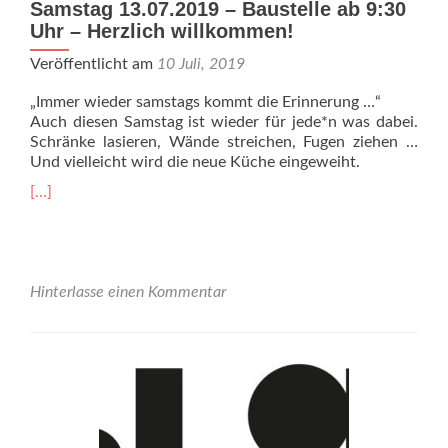
Samstag 13.07.2019 – Baustelle ab 9:30
Uhr – Herzlich willkommen!
Veröffentlicht am
10 Juli, 2019
„Immer wieder samstags kommt die Erinnerung …“
Auch diesen Samstag ist wieder für jede*n was dabei.
Schränke lasieren, Wände streichen, Fugen ziehen …
Und vielleicht wird die neue Küche eingeweiht.
Read
[…]
more
about
Samstag
13.07.2019
–
Hinterlasse einen Kommentar
Baustelle
ab
9:30
Uhr
–
Herzlich
willkommen!