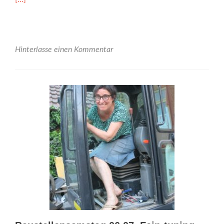
more
about
Wir
sind
IBA27-
Hinterlasse einen Kommentar
Projekt