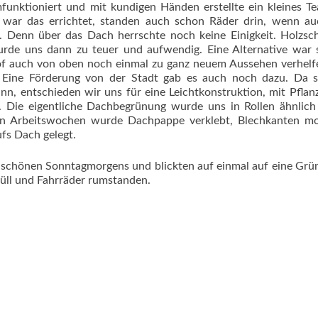
unktioniert und mit kundigen Händen erstellte ein kleines T
war das errichtet, standen auch schon Räder drin, wenn au
e. Denn über das Dach herrschte noch keine Einigkeit. Holzsc
urde uns dann zu teuer und aufwendig. Eine Alternative war 
 auch von oben noch einmal zu ganz neuem Aussehen verhelf
Eine Förderung von der Stadt gab es auch noch dazu. Da s
 entschieden wir uns für eine Leichtkonstruktion, mit Pflan
n. Die eigentliche Dachbegrünung wurde uns in Rollen ähnlic
iven Arbeitswochen wurde Dachpappe verklebt, Blechkanten mo
aufs Dach gelegt.
 schönen Sonntagmorgens und blickten auf einmal auf eine Grü
üll und Fahrräder rumstanden.