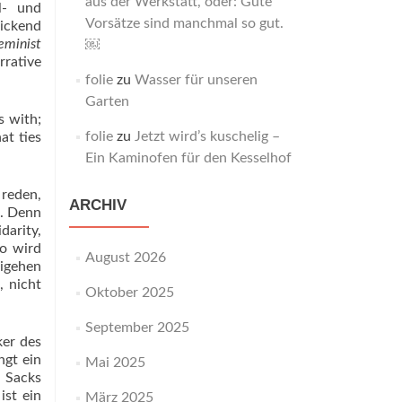
aus der Werkstatt, oder: Gute
l- und
Vorsätze sind manchmal so gut.
ickend
eminist
￼
rrative
folie
zu
Wasser für unseren
Garten
s with;
folie
zu
Jetzt wird’s kuschelig –
at ties
Ein Kaminofen für den Kesselhof
reden,
ARCHIV
n. Denn
darity,
so wird
August 2026
eigehen
, nicht
Oktober 2025
September 2025
ker des
ngt ein
Mai 2025
s Sacks
ist ein
März 2025