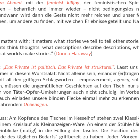
ra Ahmed
, mit der
feminist killjoy
, der feministischen Spie
len – beharrlich und immer wieder – nicht bedingungslos n
Irgendwann wird dann die Geste nicht mehr reichen und unser
f
en, um andere zu finden, mit welchen Erlebnisse geteilt und Na
atters with; it matters what stories we tell to tell other storie
ts think thoughts, what descriptions describe descriptions, wh
hat worlds make stories.“ (
Donna Haraway
)
n:
„Das Private ist politisch. Das Private ist strukturell“
.
Lasst uns 
mmer in diesem Wurstsalat: Nicht alleine sein, einander (er)trage
t all den griffigen Schlagworten – empowerment, agency, soli
en, müssen die ungemütlichen Geschichten auf den Tisch, nur 
gen von Täter-Opfer-Umkehrungen auch nicht schuldig. Im Vorb
auch einladen unsere blinden Flecke einmal mehr zu erkennen
 währendem
Unbehagen
.
ss: Am Kopfende des Tisches im Kesselhof stehen zwei Klassi
einem Kreislauf als Kleinanzeigen-Ware. An einem der Stühle hä
nblicke (mutig!) in die Füllung der Tasche. Die Position de
de des täglichen Bedarfs“ griffbereit zu haben. Jeder Morgen 