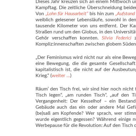
Dieses Jahr kreuzen sich an einem Mittwoch u
Kampftag. Die zeitliche Überschneidung beide
Von
„Lohn für Hausarbeit“
bis hin zum
„Aufstand
weiblich gelesener Lebensläufe, sowohl in de
tausende Kilometer von uns entfernt. Der Ka
Straßen rund um den Globus, in den Universität
Gehör verschaffen konnten.
Silvia Federici
Kompliz:innenschaften zwischen globem Süde
„Der Feminismus wird nicht nur als eine Bewegu
eine Bewegung, die die gesamte Gesellschaft 
kapitalistisch ist, die nicht auf der Ausbeut
Krieg.“ (
weiter …
)
Räum’ den Tisch frei, wir sind hier noch nicht
Tisch legen“, „am runden Tisch“, „auf den T
Vergangenheit: Der Kesselhof – ein Bestand
Gebäude auch das ein oder andere Mal Gefü
(be)saß am Kopfende? Wer sprach, wer stim
wurde eigentlich gegessen? Während einige nu
Werbepause für die Revolution: Auf den Tisch 