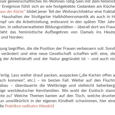
nser gemeinschaftliches Im-Wohnen-Tätig-Sein mit dem feminis
r Ereignisse fühlt sich an wie festgeklebte Gedanken am Küche
 aus der Küche“
bildet jener Teil der Wohnarchitektur eine frakta
n Haushalten der Stuttgarter Halbhöhenromantik als auch in 
mpf um die Arbeitsteilung, entbrannt in den späten 70er Jah
en, in selbstverwalteten Bildungsstätten – überall dort wo Frau
zieht das feministische Aufbegehren von Damals ins Heute
n und Norden:
ng begriffen, die die Position der Frauen verbessern soll. Sond
verändert und eine neue Gesellschaft schaffen will: eine, di
ung der Arbeitskraft und der Natur gegründet ist – und auch ni
 fertig. Lass weiter drauf packen, auspacken („die Karten offen 
isch kommen“, etc.) – im besten Fall. Weiter auf den Fluch
sbau – überdauerte die Weltkriege und vielleicht beherberg
ge westdeutscher Kernfamilien. Wo wohl der Esstisch stan
mte zu? Welche Themen kamen auf den Tisch, welche drunte
n unwillkürlich in der eigenen Kindheit schwimmen, hier ein
die
Praktiken radikalen Wandels
!