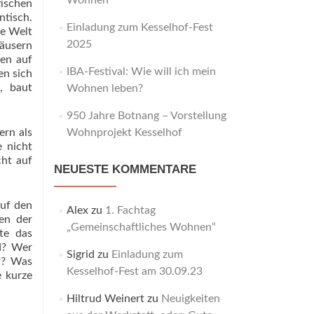
Wohnen“
tischen
ntisch.
Einladung zum Kesselhof-Fest
le Welt
2025
Häusern
ren auf
IBA-Festival: Wie will ich mein
en sich
, baut
Wohnen leben?
950 Jahre Botnang – Vorstellung
ern als
Wohnprojekt Kesselhof
e nicht
cht auf
NEUESTE KOMMENTARE
auf den
Alex
zu
1. Fachtag
ten der
„Gemeinschaftliches Wohnen“
te das
d? Wer
Sigrid
zu
Einladung zum
r? Was
Kesselhof-Fest am 30.09.23
e kurze
Hiltrud Weinert
zu
Neuigkeiten