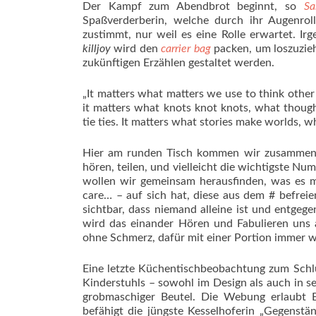
Der Kampf zum Abendbrot beginnt, so
Sa
Spaßverderberin, welche durch ihr Augenrol
zustimmt, nur weil es eine Rolle erwartet. 
killjoy
wird den
carrier bag
packen, um loszuzieh
zukünftigen Erzählen gestaltet werden.
„It matters what matters we use to think other m
it matters what knots knot knots, what though
tie ties. It matters what stories make worlds, w
Hier am runden Tisch kommen wir zusamme
hören, teilen, und vielleicht die wichtigste Nu
wollen wir gemeinsam herausfinden, was es mi
care… – auf sich hat, diese aus dem # befrei
sichtbar, dass niemand alleine ist und entge
wird das einander Hören und Fabulieren uns 
ohne Schmerz, dafür mit einer Portion immer
Eine letzte Küchentischbeobachtung zum Schlu
Kinderstuhls – sowohl im Design als auch in s
grobmaschiger Beutel. Die Webung erlaubt Ei
befähigt die jüngste Kesselhoferin „Gegenstän