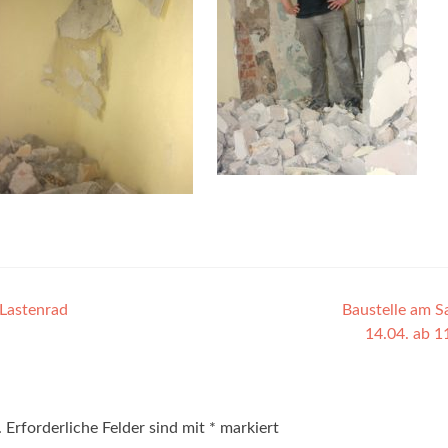
 Lastenrad
Baustelle am 
14.04. ab 1
.
Erforderliche Felder sind mit
*
markiert