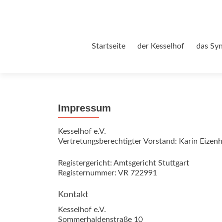
Zum
Startseite
der Kesselhof
das Sy
Inhalt
springen
Impressum
Kesselhof e.V.
Vertretungsberechtigter Vorstand: Karin Eizen
Registergericht: Amtsgericht Stuttgart
Registernummer: VR 722991
Kontakt
Kesselhof e.V.
Sommerhaldenstraße 10