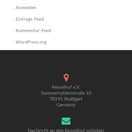
Anmelden
Eintrags-Feed
Kommentar-Feed
WordPress.org
Kesselhof e.V.
Sommerhaldenstraße 10
70195 Stuttgart
Germany
Nachricht an den Kesselhof schicken