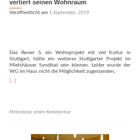
verliert seinen Wohnraum
Veröffentlicht am
1 September, 2019
Das Revier 5, ein Wohnprojekt mit viel Kultur in
Stuttgart, hätte ein weiteres Stuttgarter Projekt im
Mietshäuser Syndikat sein können. Leider wurde der
WG im Haus nicht die Möglichkeit zugestanden,
Read
[…]
more
about
Revier
5
–
Hinterlasse einen Kommentar
ein
Stuttgarter
Wohnprojekt
verliert