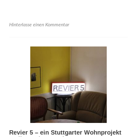
about
„Stuttgart
bewegt“
am
Hinterlasse einen Kommentar
24.09.2019
18:00
–
20:00
im
Kesselhof
Revier 5 – ein Stuttgarter Wohnprojekt