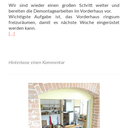
Wir sind wieder einen großen Schritt weiter und
bereiten die Demontagearbeiten im Vorderhaus vor.
Wichtigste Aufgabe ist, das Vorderhaus ringsum
freizuräumen, damit es nächste Woche eingerüstet
werden kann.
Read
[…]
more
about
Herzlich
willkommen<br>auch
diesen
Hinterlasse einen Kommentar
Samstag,
<br>den
10.08.
ab
9:30