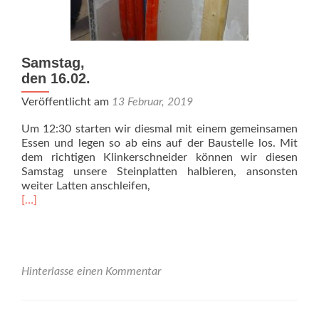
Samstag,
den 16.02.
Veröffentlicht am
13 Februar, 2019
Um 12:30 starten wir diesmal mit einem gemeinsamen
Essen und legen so ab eins auf der Baustelle los. Mit
dem richtigen Klinkerschneider können wir diesen
Samstag unsere Steinplatten halbieren, ansonsten
weiter Latten anschleifen,
Read
[…]
more
about
Samstag,
<br>den
16.02.
Hinterlasse einen Kommentar