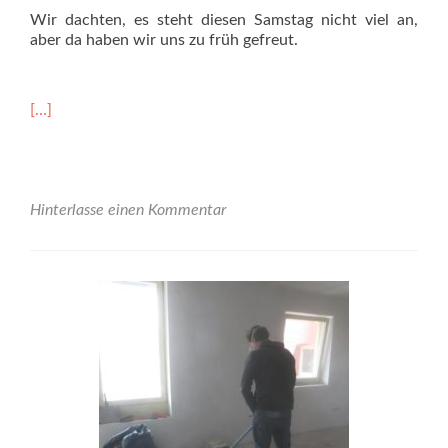
Wir dachten, es steht diesen Samstag nicht viel an,
aber da haben wir uns zu früh gefreut.
Read
[…]
more
about
Samstag,
02.02.
<br>ab
Hinterlasse einen Kommentar
9:30