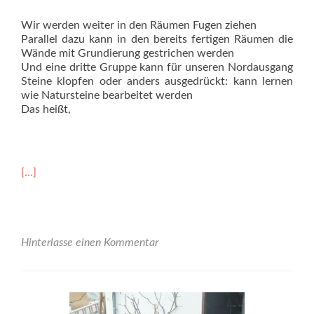
Wir werden weiter in den Räumen Fugen ziehen
Parallel dazu kann in den bereits fertigen Räumen die
Wände mit Grundierung gestrichen werden
Und eine dritte Gruppe kann für unseren Nordausgang
Steine klopfen oder anders ausgedrückt: kann lernen
wie Natursteine bearbeitet werden
Das heißt,
Read
[…]
more
about
Samstag,
16.03.
<br>ab
Hinterlasse einen Kommentar
10:00
Uhr