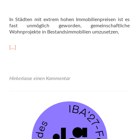
In Städten mit extrem hohen Immobilienpreisen ist es
fast unmöglich geworden, gemeinschaftliche
Wohnprojekte in Bestandsimmobilien umzusetzen,
Read
[…]
more
about
IBA’27-
Festival
#1
Hinterlasse einen Kommentar
–
07.07.23
17:30
–
19:00