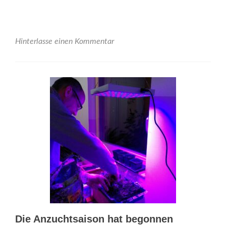
more
about
IBA’27-
Festival
#1
Hinterlasse einen Kommentar
–
20.07.23
18:00
–
19:00
Die Anzuchtsaison hat begonnen