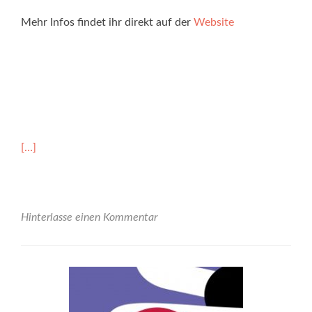
Mehr Infos findet ihr direkt auf der
Website
Read
[…]
more
about
Das
ist
unser
Hinterlasse einen Kommentar
Haus!
<br>ALWO
Esslingen<br>stellt
sich
vor