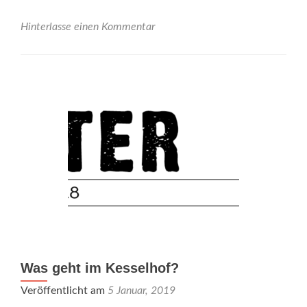
25.01.
<br>ab
Hinterlasse einen Kommentar
9:30
Was geht im Kesselhof?
Veröffentlicht am
5 Januar, 2019