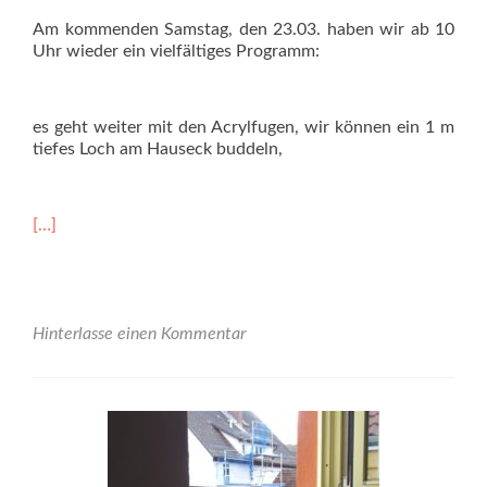
Am kommenden Samstag, den 23.03. haben wir ab 10
Uhr wieder ein vielfältiges Programm:
es geht weiter mit den Acrylfugen, wir können ein 1 m
tiefes Loch am Hauseck buddeln,
Read
[…]
more
about
Frühlingsbaustelle<br>am
23.03.
ab
Hinterlasse einen Kommentar
10:00