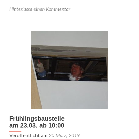
03.08.2019<br>wieder
ab
Hinterlasse einen Kommentar
9:30
Frühlingsbaustelle
am 23.03. ab 10:00
Veröffentlicht am
20 März, 2019