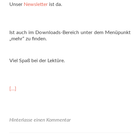
Unser
Newsletter
ist da.
Ist auch im Downloads-Bereich unter dem Menüpunkt
„mehr“ zu finden.
Viel Spaß bei der Lektüre.
Read
[…]
more
about
Was
geht
im
Hinterlasse einen Kommentar
Kesselhof?