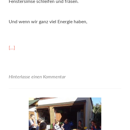
Fenstersimse schleifen und fräsen.
Und wenn wir ganz viel Energie haben,
Read
[…]
more
about
Auch
diesen
Samstag<br>wieder
Hinterlasse einen Kommentar
ab
10:00