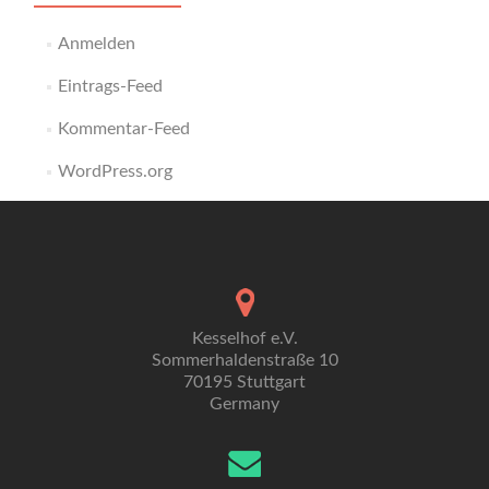
Anmelden
Eintrags-Feed
Kommentar-Feed
WordPress.org
Kesselhof e.V.
Sommerhaldenstraße 10
70195 Stuttgart
Germany